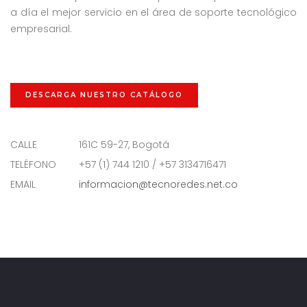
a día el mejor servicio en el área de soporte tecnológico
empresarial.
DESCARGA NUESTRO CATÁLOGO
CALLE
161C 59-27, Bogotá
TELÉFONO
+57 (1) 744 1210 / +57 3134716471
EMAIL
informacion@tecnoredes.net.co