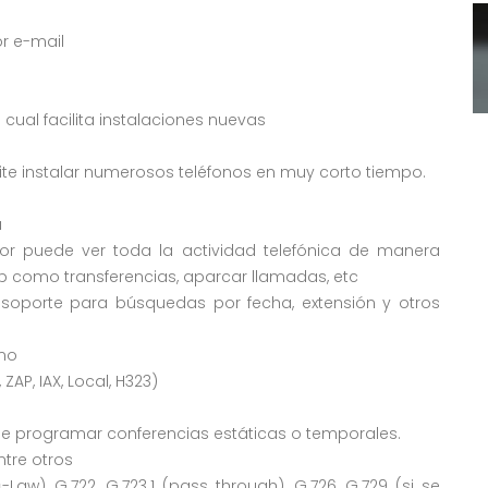
or e-mail
 cual facilita instalaciones nuevas
mite instalar numerosos teléfonos en muy corto tiempo.
a
or puede ver toda la actividad telefónica de manera
op como transferencias, aparcar llamadas, etc
 soporte para búsquedas por fecha, extensión y otros
ino
AP, IAX, Local, H323)
e programar conferencias estáticas o temporales.
ntre otros
aw), G.722, G.723.1 (pass through), G.726, G.729 (si se