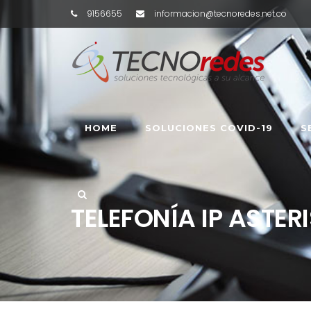
9156655
informacion@tecnoredes.net.co
HOME
SOLUCIONES COVID-19
S
TELEFONÍA IP ASTER