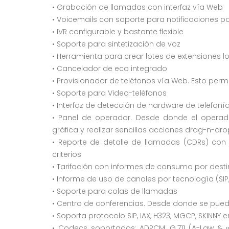
• Grabación de llamadas con interfaz vía Web
• Voicemails con soporte para notificaciones p
• IVR configurable y bastante flexible
• Soporte para sintetización de voz
• Herramienta para crear lotes de extensiones lo
• Cancelador de eco integrado
• Provisionador de teléfonos vía Web. Esto per
• Soporte para Video-teléfonos
• Interfaz de detección de hardware de telefoní
• Panel de operador. Desde donde el operad
gráfica y realizar sencillas acciones drag-n-dr
• Reporte de detalle de llamadas (CDRs) con
criterios
• Tarifación con informes de consumo por dest
• Informe de uso de canales por tecnología (SIP, Z
• Soporte para colas de llamadas
• Centro de conferencias. Desde donde se pued
• Soporta protocolo SIP, IAX, H323, MGCP, SKINNY e
• Codecs soportados: ADPCM, G.711 (A-Law & μ-L