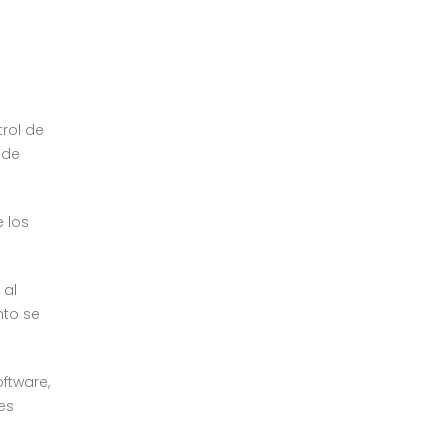
trol de
 de
e los
 al
nto se
ftware,
es