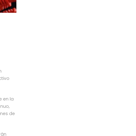
n
ctivo
e en la
inuo,
ones de
rán